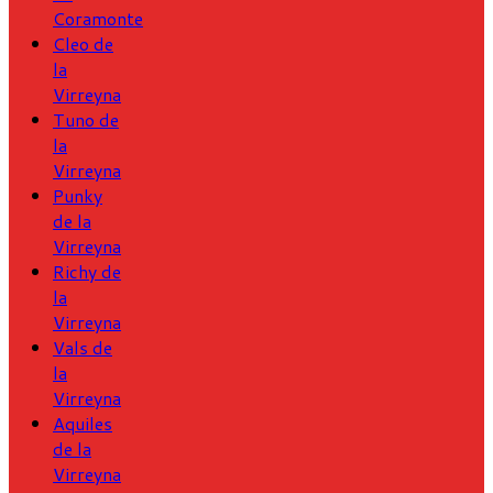
Coramonte
Cleo de
la
Virreyna
Tuno de
la
Virreyna
Punky
de la
Virreyna
Richy de
la
Virreyna
Vals de
la
Virreyna
Aquiles
de la
Virreyna