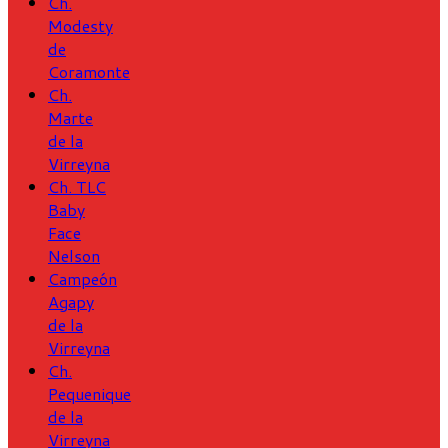
Ch.
Modesty
de
Coramonte
Ch.
Marte
de la
Virreyna
Ch. TLC
Baby
Face
Nelson
Campeón
Agapy
de la
Virreyna
Ch.
Pequenique
de la
Virreyna