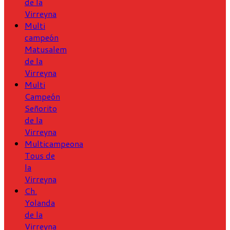
de la
Virreyna
Multi
campeón
Matusalem
de la
Virreyna
Multi
Campeón
Señorito
de la
Virreyna
Multicampeona
Tous de
la
Virreyna
Ch.
Yolanda
de la
Virreyna