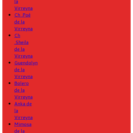
la
Virreyna
Ch .Poé
de la
Virreyna
Ch
.Sheila
de la
Virreyna
Guendolyn
de la
Virreyna
Bolero
de la
Virreyna
Anka de
la
Virreyna
Mimosa
de la