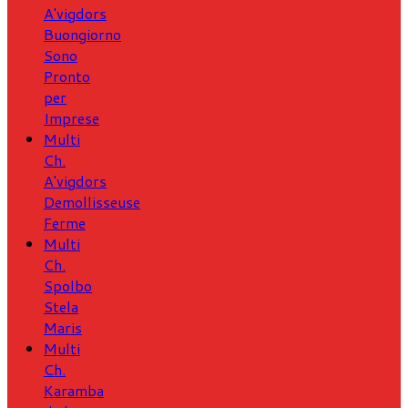
A'vigdors
Buongiorno
Sono
Pronto
per
Imprese
Multi
Ch.
A'vigdors
Demollisseuse
Ferme
Multi
Ch.
Spolbo
Stela
Maris
Multi
Ch.
Karamba