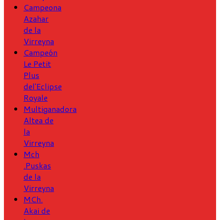
Campeona
Azahar
de la
Virreyna
Campeón
Le Petit
Plus
del'Eclipse
Royale
Multiganadora
Altea de
la
Virreyna
Mch
.Puskas
de la
Virreyna
MCh.
Akai de