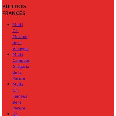
BULLDOG
FRANCÉS
Multi
Ch.
Maximo
de la
Virreyna
Multi
Campeón
Gregorio
de la
Parure
Multi
Ch.
Famous
de la
Parure
Ch.