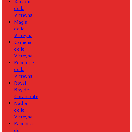
Xanadu
de la
Virreyna
Magia
de la
Virreyna
Camelia
de la
Virreyna
Penelope
de la
Virreyna
Royal
Boy de
Coramonte
Nadia
de la
Virreyna
Panchita
de