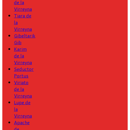
de la
Virreyna
Tiara de
la
Virreyna
Gibeltarik
Gib
Karim
de la
Virreyna
Seductor
Portus
Viriato
de la
Virreyna
Lupe de
la
Virreyna
Apache
de