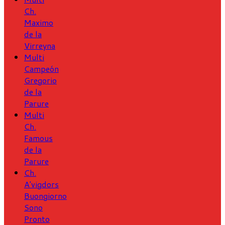
Ch.
Maximo
de la
Virreyna
Multi
Campeón
Gregorio
de la
Parure
Multi
Ch.
Famous
de la
Parure
Ch.
A'vigdors
Buongiorno
Sono
Pronto