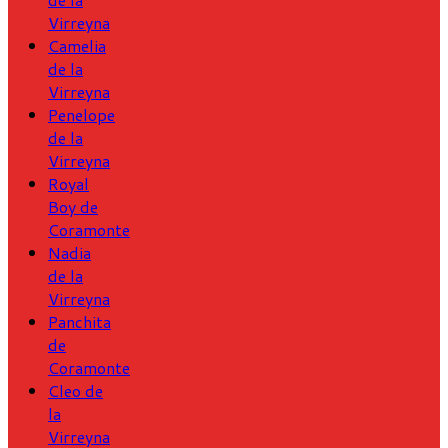
Virreyna
Camelia
de la
Virreyna
Penelope
de la
Virreyna
Royal
Boy de
Coramonte
Nadia
de la
Virreyna
Panchita
de
Coramonte
Cleo de
la
Virreyna