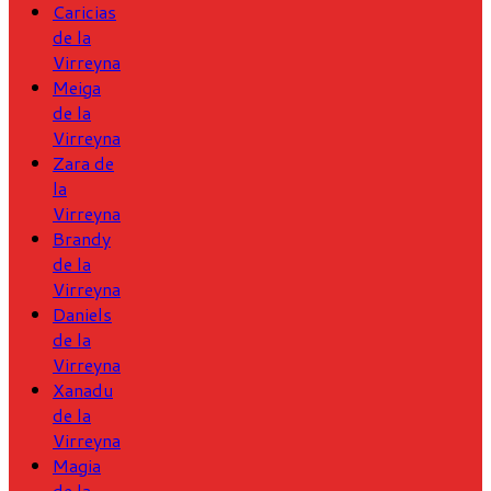
Caricias
de la
Virreyna
Meiga
de la
Virreyna
Zara de
la
Virreyna
Brandy
de la
Virreyna
Daniels
de la
Virreyna
Xanadu
de la
Virreyna
Magia
de la