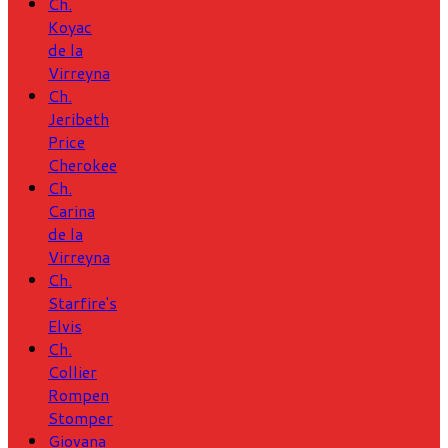
Ch.
Koyac
de la
Virreyna
Ch.
Jeribeth
Price
Cherokee
Ch.
Carina
de la
Virreyna
Ch.
Starfire's
Elvis
Ch.
Collier
Rompen
Stomper
Giovana