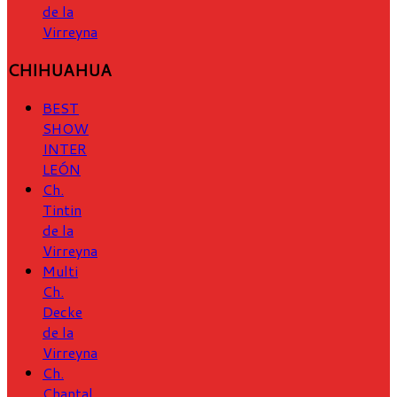
de la
Virreyna
CHIHUAHUA
BEST
SHOW
INTER
LEÓN
Ch.
Tintin
de la
Virreyna
Multi
Ch.
Decke
de la
Virreyna
Ch.
Chantal