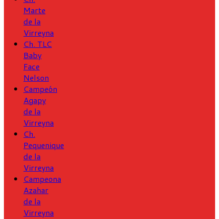
Marte
de la
Virreyna
Ch. TLC
Baby
Face
Nelson
Campeón
Agapy
de la
Virreyna
Ch.
Pequenique
de la
Virreyna
Campeona
Azahar
de la
Virreyna