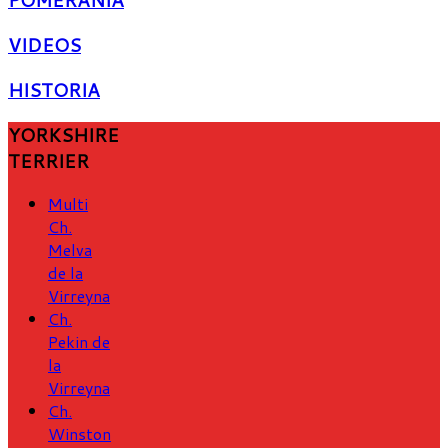
POMERANIA
VIDEOS
HISTORIA
YORKSHIRE
TERRIER
Multi
Ch.
Melva
de la
Virreyna
Ch.
Pekin de
la
Virreyna
Ch.
Winston