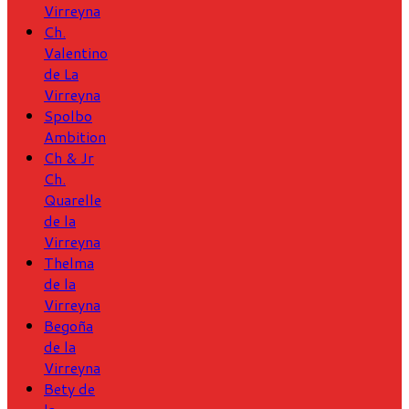
Virreyna
Ch.
Valentino
de La
Virreyna
Spolbo
Ambition
Ch & Jr
Ch.
Quarelle
de la
Virreyna
Thelma
de la
Virreyna
Begoña
de la
Virreyna
Bety de