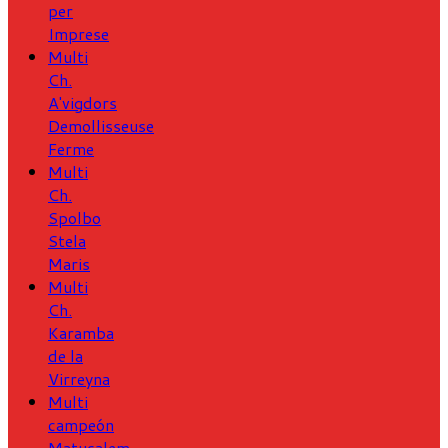
per
Imprese
Multi
Ch.
A'vigdors
Demollisseuse
Ferme
Multi
Ch.
Spolbo
Stela
Maris
Multi
Ch.
Karamba
de la
Virreyna
Multi
campeón
Matusalem