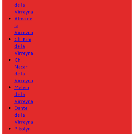
de la
Virreyna
Alma de
la
Virreyna
Ch. Kini
de la
Virreyna
Ch.
Nacar
de la
Virreyna
Melvin
de la
Virreyna
Dante
de la
Virreyna
Pikolyn