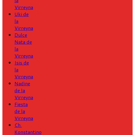
la
Virreyna
Uki de
la
Virreyna
Dulce
Nata de
la
Virreyna
Isis de
la
Virreyna
Nadine
de la
Virreyna
Fiesta
de la
Virreyna
Ch.
Konstantino