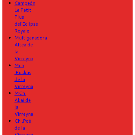
Campeón
Le Petit
Plus
del'Eclipse
Royale
Multiganadora
Altea de
la
Virreyna
Mch
.Puskas
de la
Virreyna
MCh.
Akai de
la
Virreyna
Ch .Poé
de la
Virreyna