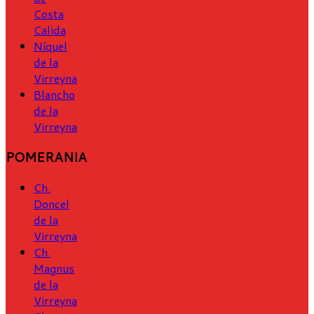
Costa
Calida
Níquel
de la
Virreyna
Blancho
de la
Virreyna
POMERANIA
Ch.
Doncel
de la
Virreyna
Ch.
Magnus
de la
Virreyna