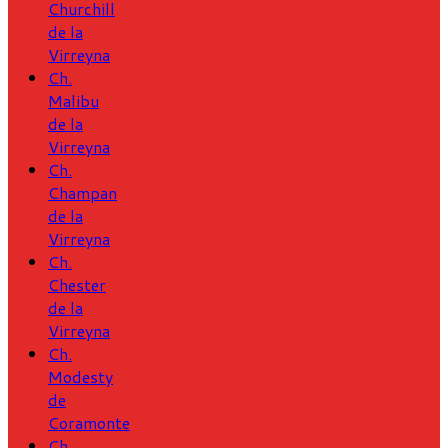
Churchill
de la
Virreyna
Ch.
Malibu
de la
Virreyna
Ch.
Champan
de la
Virreyna
Ch.
Chester
de la
Virreyna
Ch.
Modesty
de
Coramonte
Ch.