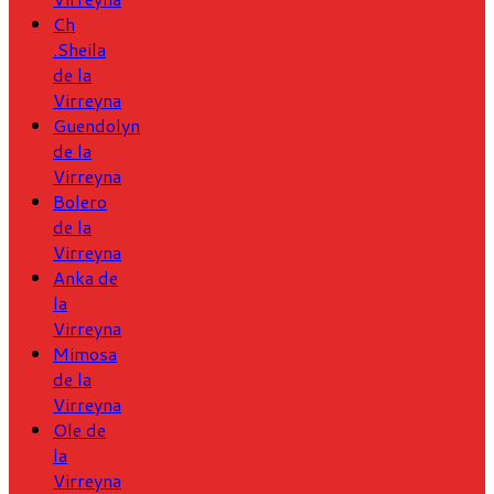
Ch
.Sheila
de la
Virreyna
Guendolyn
de la
Virreyna
Bolero
de la
Virreyna
Anka de
la
Virreyna
Mimosa
de la
Virreyna
Ole de
la
Virreyna