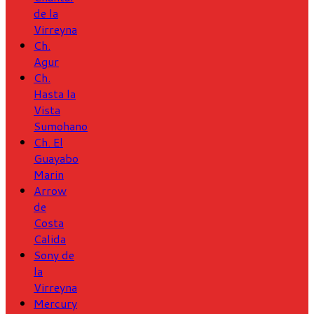
de la
Virreyna
Ch.
Agur
Ch.
Hasta la
Vista
Sumohano
Ch. El
Guayabo
Marin
Arrow
de
Costa
Calida
Sony de
la
Virreyna
Mercury