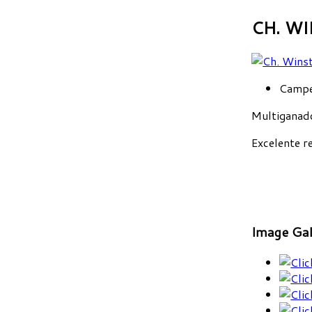
CH. W
Campe
Multiganado
Excelente r
Image Gal