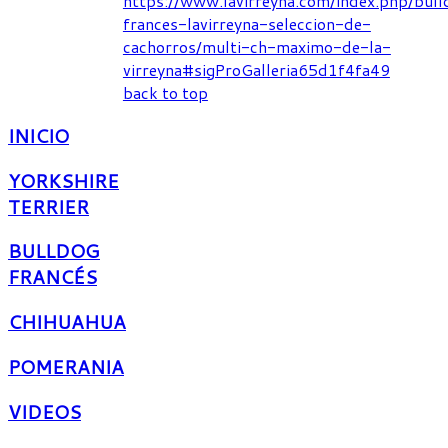
https://www.lavirreyna.com/index.php/bul
frances-lavirreyna-seleccion-de-
cachorros/multi-ch-maximo-de-la-
virreyna#sigProGalleria65d1f4fa49
back to top
INICIO
YORKSHIRE
TERRIER
BULLDOG
FRANCÉS
CHIHUAHUA
POMERANIA
VIDEOS