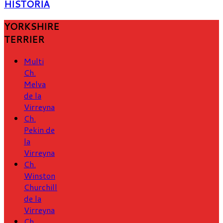
HISTORIA
YORKSHIRE
TERRIER
Multi
Ch.
Melva
de la
Virreyna
Ch.
Pekin de
la
Virreyna
Ch.
Winston
Churchill
de la
Virreyna
Ch.