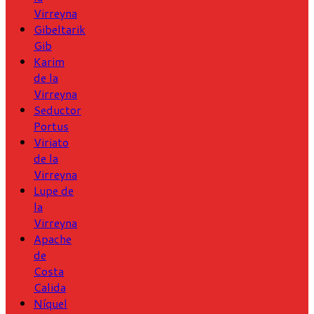
Virreyna
Gibeltarik
Gib
Karim
de la
Virreyna
Seductor
Portus
Viriato
de la
Virreyna
Lupe de
la
Virreyna
Apache
de
Costa
Calida
Níquel