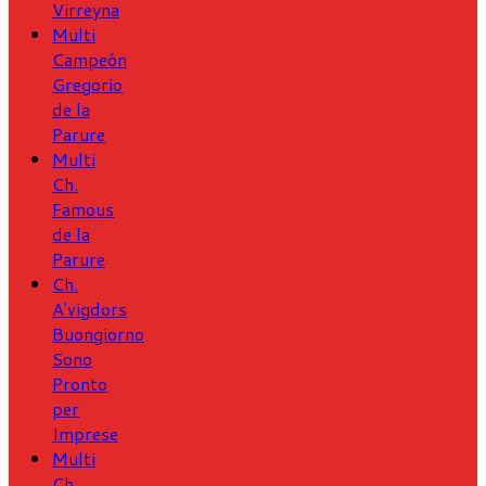
Virreyna
Multi
Campeón
Gregorio
de la
Parure
Multi
Ch.
Famous
de la
Parure
Ch.
A'vigdors
Buongiorno
Sono
Pronto
per
Imprese
Multi
Ch.