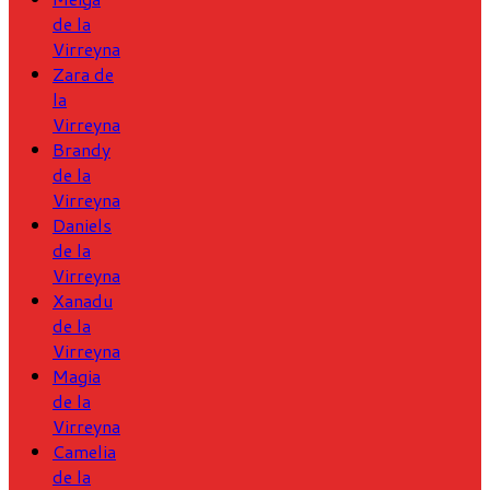
de la
Virreyna
Zara de
la
Virreyna
Brandy
de la
Virreyna
Daniels
de la
Virreyna
Xanadu
de la
Virreyna
Magia
de la
Virreyna
Camelia
de la