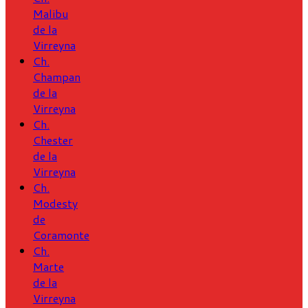
Malibu
de la
Virreyna
Ch.
Champan
de la
Virreyna
Ch.
Chester
de la
Virreyna
Ch.
Modesty
de
Coramonte
Ch.
Marte
de la
Virreyna