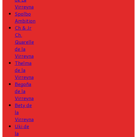
Virreyna
Spolbo
Ambition
Ch & Jr
Ch.
Quarelle
de la
Virreyna
Thelma
de la
Virreyna
Begoña
de la
Virreyna
Bety de
la
Virreyna
Uki de
la