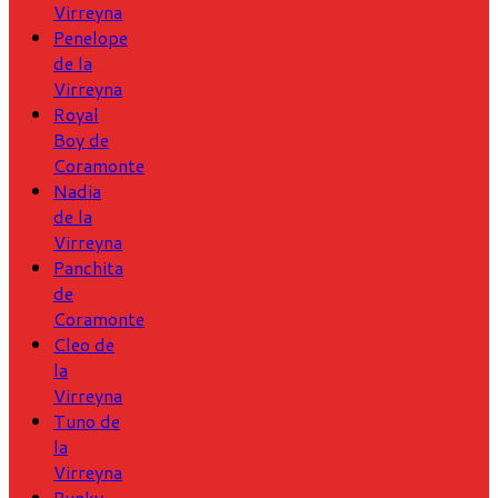
Virreyna
Penelope
de la
Virreyna
Royal
Boy de
Coramonte
Nadia
de la
Virreyna
Panchita
de
Coramonte
Cleo de
la
Virreyna
Tuno de
la
Virreyna
Punky