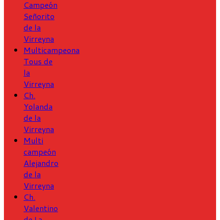
Campeón
Señorito
de la
Virreyna
Multicampeona
Tous de
la
Virreyna
Ch.
Yolanda
de la
Virreyna
Multi
campeón
Alejandro
de la
Virreyna
Ch.
Valentino
de La