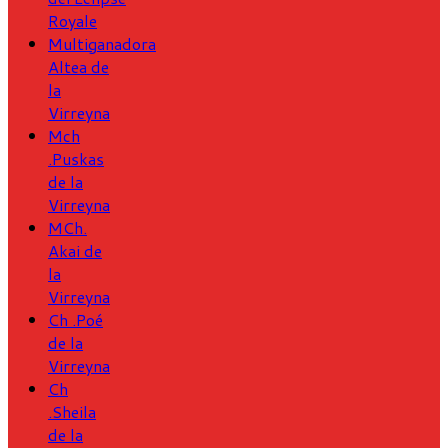
Royale
Multiganadora
Altea de
la
Virreyna
Mch
.Puskas
de la
Virreyna
MCh.
Akai de
la
Virreyna
Ch .Poé
de la
Virreyna
Ch
.Sheila
de la