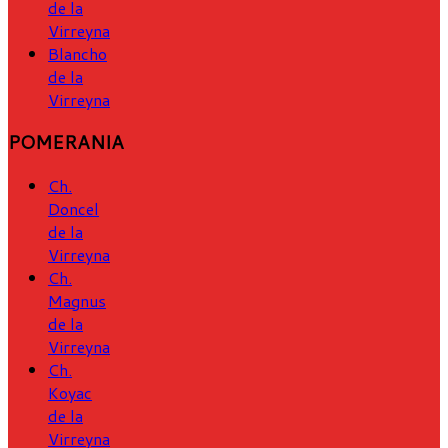
de la
Virreyna
Blancho
de la
Virreyna
POMERANIA
Ch.
Doncel
de la
Virreyna
Ch.
Magnus
de la
Virreyna
Ch.
Koyac
de la
Virreyna