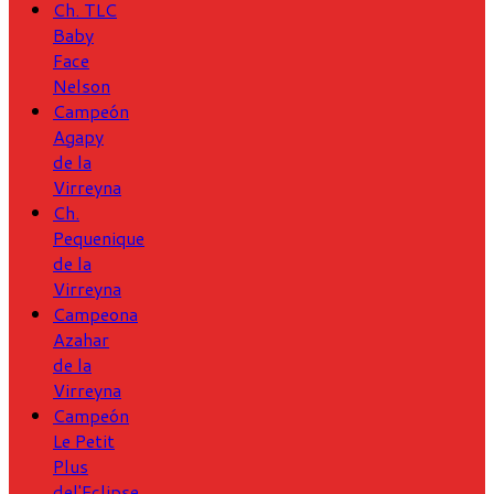
Ch. TLC
Baby
Face
Nelson
Campeón
Agapy
de la
Virreyna
Ch.
Pequenique
de la
Virreyna
Campeona
Azahar
de la
Virreyna
Campeón
Le Petit
Plus
del'Eclipse