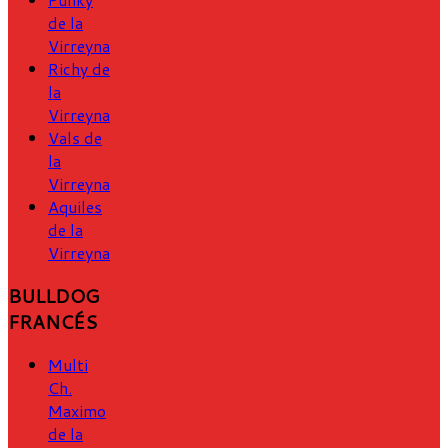
de la
Virreyna
Richy de
la
Virreyna
Vals de
la
Virreyna
Aquiles
de la
Virreyna
BULLDOG
FRANCÉS
Multi
Ch.
Maximo
de la