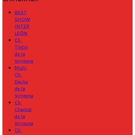
BEST
SHOW
INTER
LEÓN
Ch.
Tintin
de la
Virreyna
Multi
Ch.
Decke
de la
Virreyna
Ch.
Chantal
de la
Virreyna
Ch.