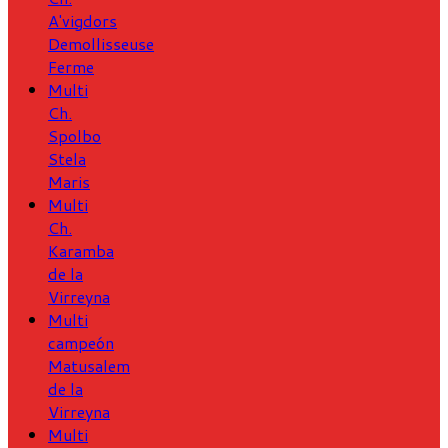
A'vigdors
Demollisseuse
Ferme
Multi
Ch.
Spolbo
Stela
Maris
Multi
Ch.
Karamba
de la
Virreyna
Multi
campeón
Matusalem
de la
Virreyna
Multi