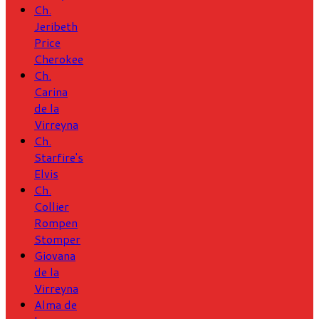
Ch.
Jeribeth
Price
Cherokee
Ch.
Carina
de la
Virreyna
Ch.
Starfire's
Elvis
Ch.
Collier
Rompen
Stomper
Giovana
de la
Virreyna
Alma de