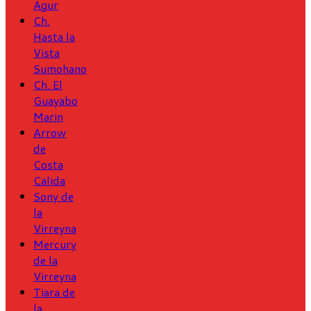
Agur
Ch.
Hasta la
Vista
Sumohano
Ch. El
Guayabo
Marin
Arrow
de
Costa
Calida
Sony de
la
Virreyna
Mercury
de la
Virreyna
Tiara de
la