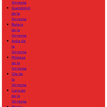
Virreyna
Guendolyn
de la
Virreyna
Bolero
de la
Virreyna
Anka de
la
Virreyna
Mimosa
de la
Virreyna
Ole de
la
Virreyna
Caricias
de la
Virreyna
Meiga