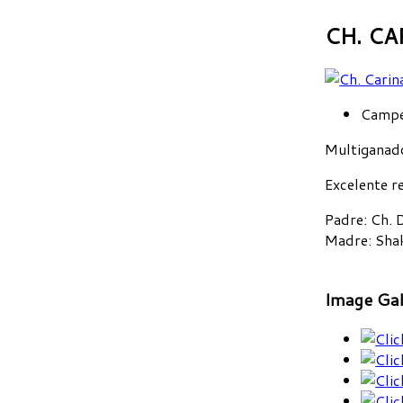
CH. CA
Campe
Multiganado
Excelente r
Padre
: Ch. 
Madre
: Sha
Image Gal