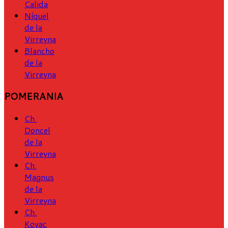
Calida
Níquel
de la
Virreyna
Blancho
de la
Virreyna
POMERANIA
Ch.
Doncel
de la
Virreyna
Ch.
Magnus
de la
Virreyna
Ch.
Koyac