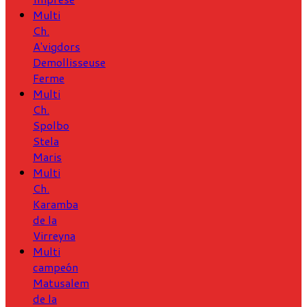
Multi
Ch.
A'vigdors
Demollisseuse
Ferme
Multi
Ch.
Spolbo
Stela
Maris
Multi
Ch.
Karamba
de la
Virreyna
Multi
campeón
Matusalem
de la