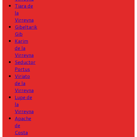
Tiara de
la
Virreyna
Gibeltarik
Gib
Karim
de la
Virreyna
Seductor
Portus
Viriato
de la
Virreyna
Lupe de
la
Virreyna
Apache
de
Costa