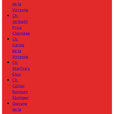
de la
Virreyna
Ch.
Jeribeth
Price
Cherokee
Ch.
Carina
de la
Virreyna
Ch.
Starfire's
Elvis
Ch.
Collier
Rompen
Stomper
Giovana
de la