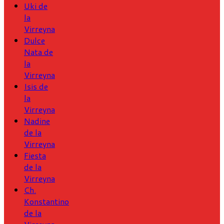
Uki de
la
Virreyna
Dulce
Nata de
la
Virreyna
Isis de
la
Virreyna
Nadine
de la
Virreyna
Fiesta
de la
Virreyna
Ch.
Konstantino
de la