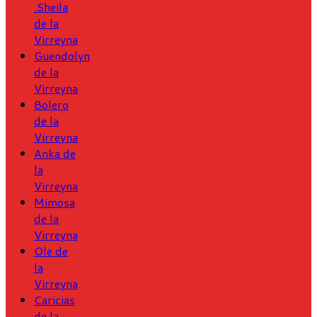
.Sheila
de la
Virreyna
Guendolyn
de la
Virreyna
Bolero
de la
Virreyna
Anka de
la
Virreyna
Mimosa
de la
Virreyna
Ole de
la
Virreyna
Caricias
de la