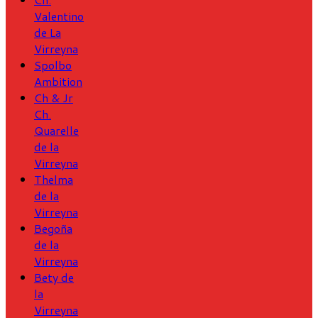
Valentino
de La
Virreyna
Spolbo
Ambition
Ch & Jr
Ch.
Quarelle
de la
Virreyna
Thelma
de la
Virreyna
Begoña
de la
Virreyna
Bety de
la
Virreyna