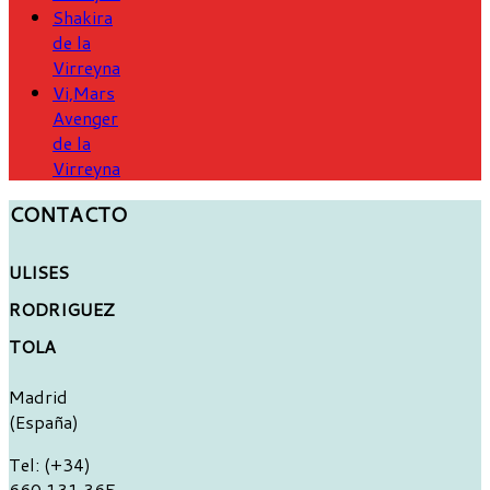
Shakira
de la
Virreyna
Vi,Mars
Avenger
de la
Virreyna
CONTACTO
ULISES
RODRIGUEZ
TOLA
Madrid
(España)
Tel: (+34)
660 131 365