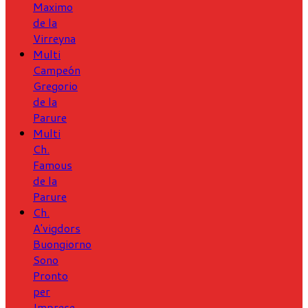
Maximo
de la
Virreyna
Multi
Campeón
Gregorio
de la
Parure
Multi
Ch.
Famous
de la
Parure
Ch.
A'vigdors
Buongiorno
Sono
Pronto
per
Imprese