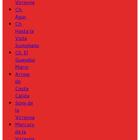
Virreyna
Ch.
Agur
Ch.
Hasta la
Vista
Sumohano
Ch. El
Guayabo
Marin
Arrow
de
Costa
Calida
Sony de
la
Virreyna
Mercury
de la
Virreyna