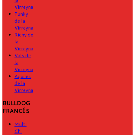
Virreyna
Punky
de la
Virreyna
Richy de
la
Virreyna
Vals de
la
Virreyna
Aquiles
de la
Virreyna
BULLDOG
FRANCÉS
Multi
Ch.