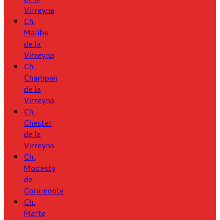
Virreyna
Ch.
Malibu
de la
Virreyna
Ch.
Champan
de la
Virreyna
Ch.
Chester
de la
Virreyna
Ch.
Modesty
de
Coramonte
Ch.
Marte