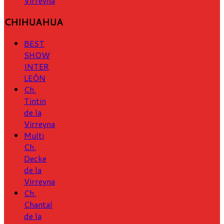
Virreyna
CHIHUAHUA
BEST
SHOW
INTER
LEÓN
Ch.
Tintin
de la
Virreyna
Multi
Ch.
Decke
de la
Virreyna
Ch.
Chantal
de la