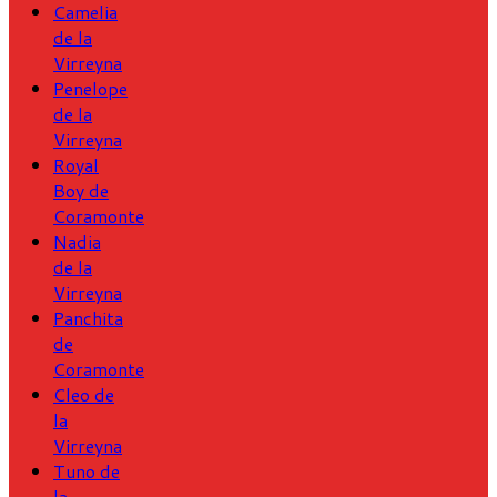
Camelia
de la
Virreyna
Penelope
de la
Virreyna
Royal
Boy de
Coramonte
Nadia
de la
Virreyna
Panchita
de
Coramonte
Cleo de
la
Virreyna
Tuno de
la