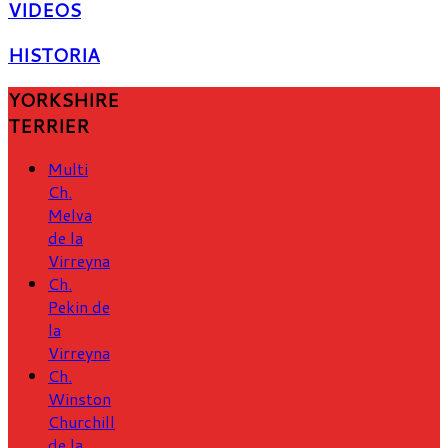
VIDEOS
HISTORIA
YORKSHIRE
TERRIER
Multi
Ch.
Melva
de la
Virreyna
Ch.
Pekin de
la
Virreyna
Ch.
Winston
Churchill
de la