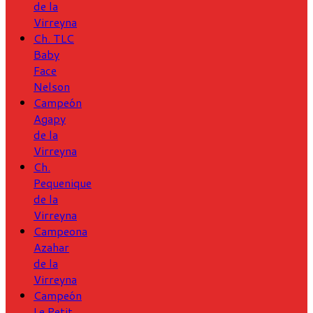
de la
Virreyna
Ch. TLC
Baby
Face
Nelson
Campeón
Agapy
de la
Virreyna
Ch.
Pequenique
de la
Virreyna
Campeona
Azahar
de la
Virreyna
Campeón
Le Petit