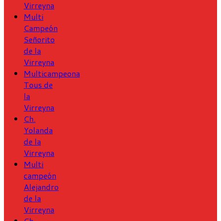
Virreyna
Multi
Campeón
Señorito
de la
Virreyna
Multicampeona
Tous de
la
Virreyna
Ch.
Yolanda
de la
Virreyna
Multi
campeón
Alejandro
de la
Virreyna
Ch.