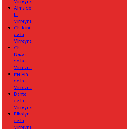
Virreyna
Alma de
la
Virreyna
Ch. Kini
de la
Virreyna
Ch.
Nacar
de la
Virreyna
Melvin
de la
Virreyna
Dante
de la
Virreyna
Pikolyn
de la
Virreyna