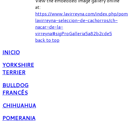
View the embedded image gallery online
at:
https://www.lavirreyna.com/index.php/pom
lavirreyna-seleccion-de-cachorros/ch-
nacar-de-la-
virreyna#sigProGalleria5a82b2cde5
back to top
INICIO
YORKSHIRE
TERRIER
BULLDOG
FRANCÉS
CHIHUAHUA
POMERANIA