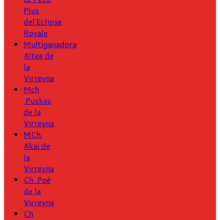
Plus
del'Eclipse
Royale
Multiganadora
Altea de
la
Virreyna
Mch
.Puskas
de la
Virreyna
MCh.
Akai de
la
Virreyna
Ch .Poé
de la
Virreyna
Ch