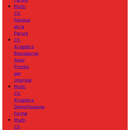
Multi
Ch.
Famous
de la
Parure
Ch.
A'vigdors
Buongiorno
Sono
Pronto
per
Imprese
Multi
Ch.
A'vigdors
Demollisseuse
Ferme
Multi
Ch.