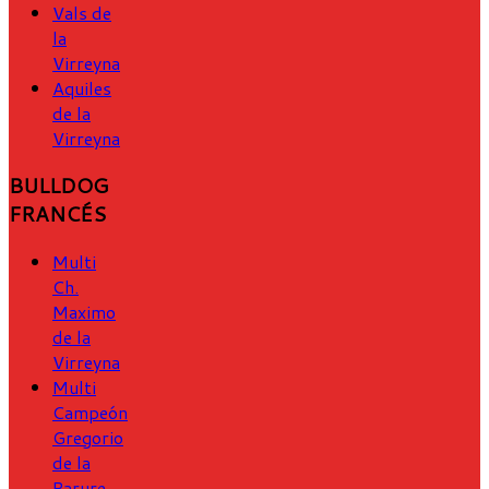
Vals de
la
Virreyna
Aquiles
de la
Virreyna
BULLDOG
FRANCÉS
Multi
Ch.
Maximo
de la
Virreyna
Multi
Campeón
Gregorio
de la
Parure