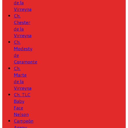
de la
Virreyna
Ch.
Chester
de la
Virreyna
Ch.
Modesty
de
Coramonte
Ch.
Marte
de la
Virreyna
Ch. TLC
Baby
Face
Nelson
Campeón
Agapy