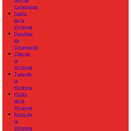
Coramonte
Nadia
de la
Virreyna
Panchita
de
Coramonte
Cleo de
la
Virreyna
Tuno de
la
Virreyna
Punky
de la
Virreyna
Richy de
la
Virreyna