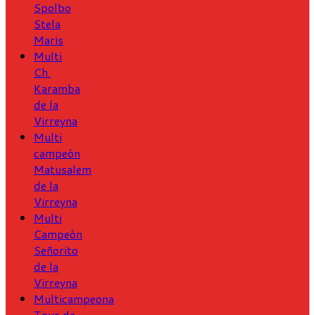
Spolbo
Stela
Maris
Multi
Ch.
Karamba
de la
Virreyna
Multi
campeón
Matusalem
de la
Virreyna
Multi
Campeón
Señorito
de la
Virreyna
Multicampeona
Tous de