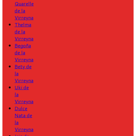
Quarelle
de la
Virreyna
Thelma
de la
Virreyna
Begoña
de la
Virreyna
Bety de
la
Virreyna
Uki de
la
Virreyna
Dulce
Nata de
la
Virreyna