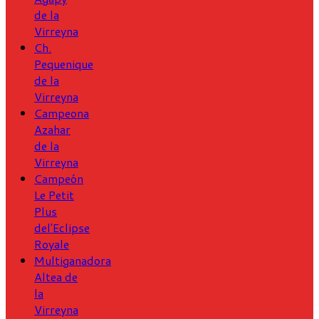
de la
Virreyna
Ch.
Pequenique
de la
Virreyna
Campeona
Azahar
de la
Virreyna
Campeón
Le Petit
Plus
del'Eclipse
Royale
Multiganadora
Altea de
la
Virreyna