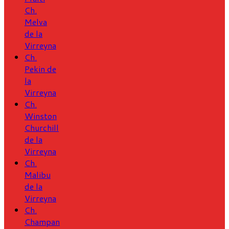
Ch.
Melva
de la
Virreyna
Ch.
Pekin de
la
Virreyna
Ch.
Winston
Churchill
de la
Virreyna
Ch.
Malibu
de la
Virreyna
Ch.
Champan