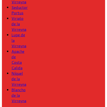
Virreyna
Seductor
Portus
Viriato
de la
Virreyna
Lupe de
la
Virreyna
Apache
de
Costa
Calida
Níquel
de la
Virreyna
Blancho
de la
Virreyna