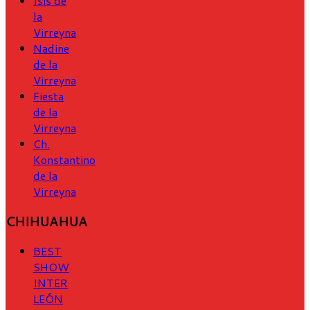
Isis de
la
Virreyna
Nadine
de la
Virreyna
Fiesta
de la
Virreyna
Ch.
Konstantino
de la
Virreyna
CHIHUAHUA
BEST
SHOW
INTER
LEÓN