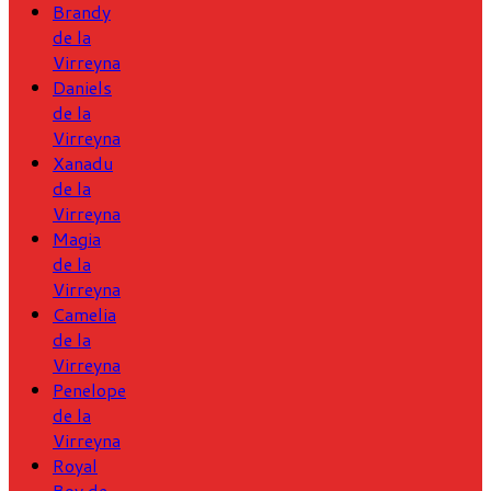
Brandy
de la
Virreyna
Daniels
de la
Virreyna
Xanadu
de la
Virreyna
Magia
de la
Virreyna
Camelia
de la
Virreyna
Penelope
de la
Virreyna
Royal
Boy de