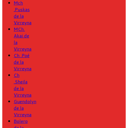
Mch
.Puskas
de la
Virreyna
MCh.
Akai de
la
Virreyna
Ch .Poé
de la
Virreyna
Ch
.Sheila
de la
Virreyna
Guendolyn
de la
Virreyna
Bolero
de la