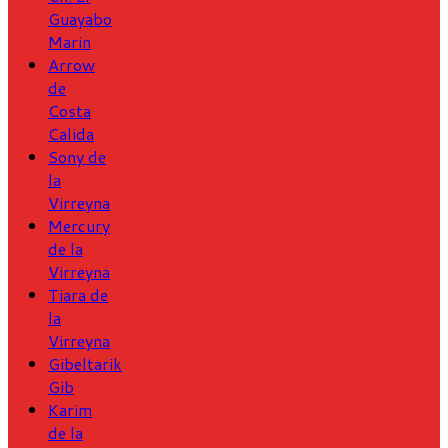
Guayabo
Marin
Arrow
de
Costa
Calida
Sony de
la
Virreyna
Mercury
de la
Virreyna
Tiara de
la
Virreyna
Gibeltarik
Gib
Karim
de la