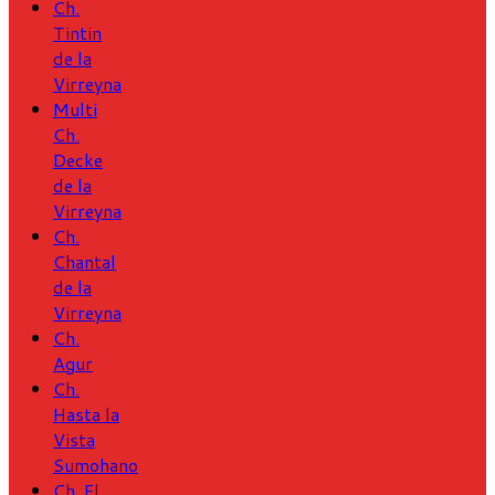
Ch.
Tintin
de la
Virreyna
Multi
Ch.
Decke
de la
Virreyna
Ch.
Chantal
de la
Virreyna
Ch.
Agur
Ch.
Hasta la
Vista
Sumohano
Ch. El