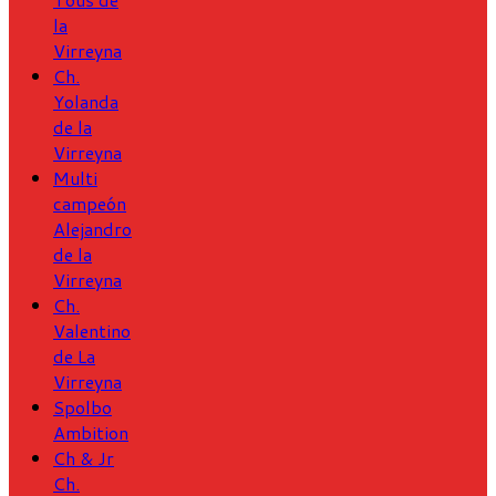
la
Virreyna
Ch.
Yolanda
de la
Virreyna
Multi
campeón
Alejandro
de la
Virreyna
Ch.
Valentino
de La
Virreyna
Spolbo
Ambition
Ch & Jr
Ch.