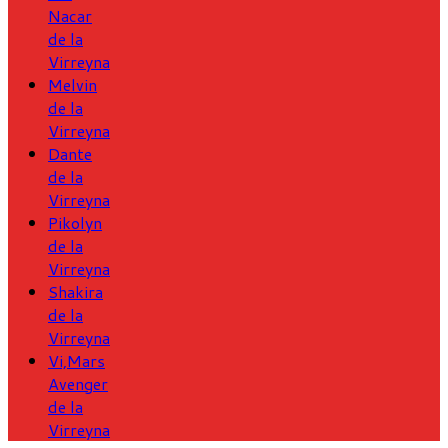
Nacar
de la
Virreyna
Melvin
de la
Virreyna
Dante
de la
Virreyna
Pikolyn
de la
Virreyna
Shakira
de la
Virreyna
Vi,Mars
Avenger
de la
Virreyna