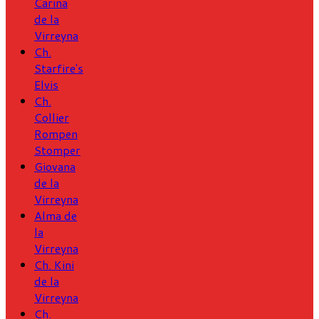
Carina
de la
Virreyna
Ch.
Starfire's
Elvis
Ch.
Collier
Rompen
Stomper
Giovana
de la
Virreyna
Alma de
la
Virreyna
Ch. Kini
de la
Virreyna
Ch.