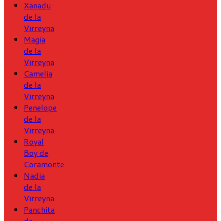
Xanadu
de la
Virreyna
Magia
de la
Virreyna
Camelia
de la
Virreyna
Penelope
de la
Virreyna
Royal
Boy de
Coramonte
Nadia
de la
Virreyna
Panchita
de