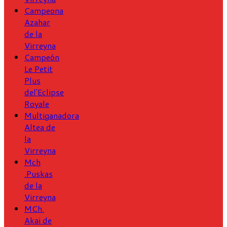
Campeona
Azahar
de la
Virreyna
Campeón
Le Petit
Plus
del'Eclipse
Royale
Multiganadora
Altea de
la
Virreyna
Mch
.Puskas
de la
Virreyna
MCh.
Akai de