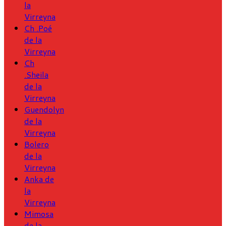
la
Virreyna
Ch .Poé
de la
Virreyna
Ch
.Sheila
de la
Virreyna
Guendolyn
de la
Virreyna
Bolero
de la
Virreyna
Anka de
la
Virreyna
Mimosa
de la