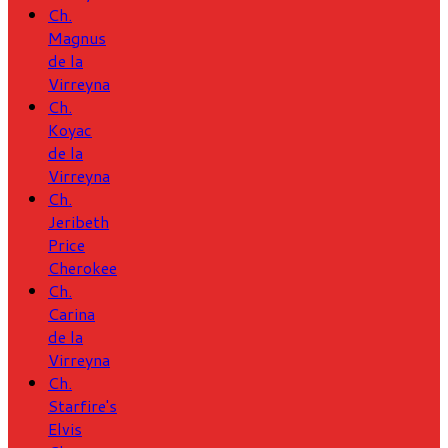
Ch.
Magnus
de la
Virreyna
Ch.
Koyac
de la
Virreyna
Ch.
Jeribeth
Price
Cherokee
Ch.
Carina
de la
Virreyna
Ch.
Starfire's
Elvis