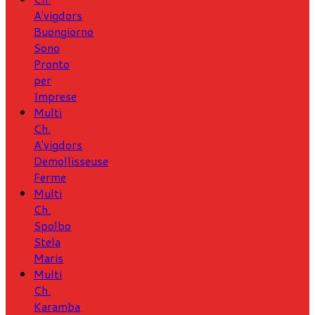
A'vigdors
Buongiorno
Sono
Pronto
per
Imprese
Multi
Ch.
A'vigdors
Demollisseuse
Ferme
Multi
Ch.
Spolbo
Stela
Maris
Multi
Ch.
Karamba