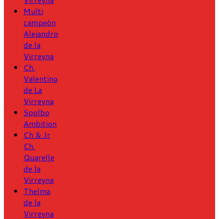
Multi
campeón
Alejandro
de la
Virreyna
Ch.
Valentino
de La
Virreyna
Spolbo
Ambition
Ch & Jr
Ch.
Quarelle
de la
Virreyna
Thelma
de la
Virreyna