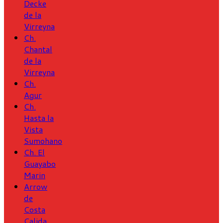
Decke
de la
Virreyna
Ch.
Chantal
de la
Virreyna
Ch.
Agur
Ch.
Hasta la
Vista
Sumohano
Ch. El
Guayabo
Marin
Arrow
de
Costa
Calida