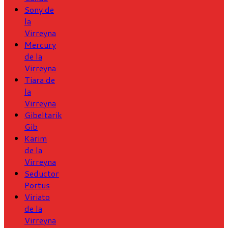
Sony de
la
Virreyna
Mercury
de la
Virreyna
Tiara de
la
Virreyna
Gibeltarik
Gib
Karim
de la
Virreyna
Seductor
Portus
Viriato
de la
Virreyna