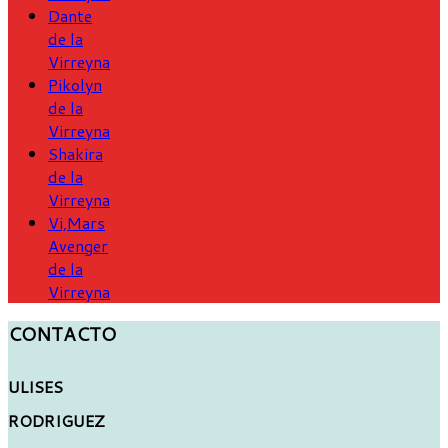
Dante
de la
Virreyna
Pikolyn
de la
Virreyna
Shakira
de la
Virreyna
Vi,Mars
Avenger
de la
Virreyna
CONTACTO
ULISES
RODRIGUEZ