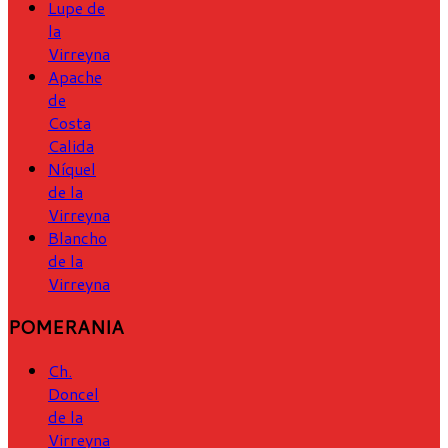
Lupe de
la
Virreyna
Apache
de
Costa
Calida
Níquel
de la
Virreyna
Blancho
de la
Virreyna
POMERANIA
Ch.
Doncel
de la
Virreyna