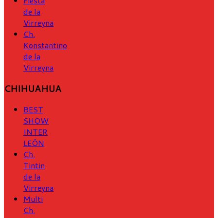
Fiesta
de la
Virreyna
Ch.
Konstantino
de la
Virreyna
CHIHUAHUA
BEST
SHOW
INTER
LEÓN
Ch.
Tintin
de la
Virreyna
Multi
Ch.