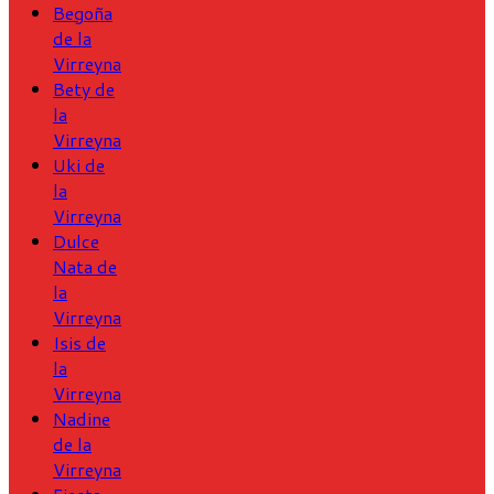
Begoña
de la
Virreyna
Bety de
la
Virreyna
Uki de
la
Virreyna
Dulce
Nata de
la
Virreyna
Isis de
la
Virreyna
Nadine
de la
Virreyna