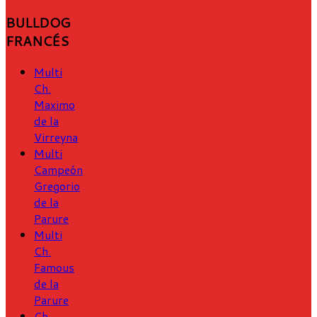
BULLDOG
FRANCÉS
Multi
Ch.
Maximo
de la
Virreyna
Multi
Campeón
Gregorio
de la
Parure
Multi
Ch.
Famous
de la
Parure
Ch.