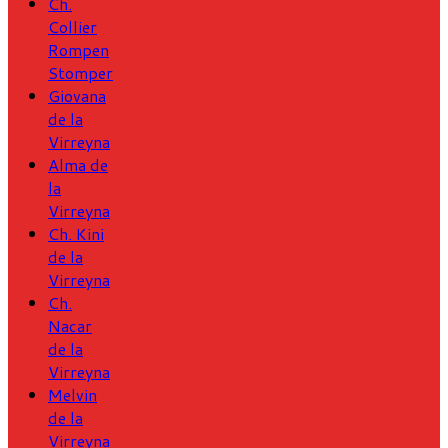
Ch.
Collier
Rompen
Stomper
Giovana
de la
Virreyna
Alma de
la
Virreyna
Ch. Kini
de la
Virreyna
Ch.
Nacar
de la
Virreyna
Melvin
de la
Virreyna