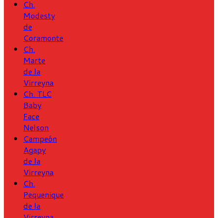
Ch.
Modesty
de
Coramonte
Ch.
Marte
de la
Virreyna
Ch. TLC
Baby
Face
Nelson
Campeón
Agapy
de la
Virreyna
Ch.
Pequenique
de la
Virreyna