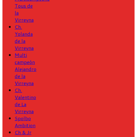
Tous de
la
Virreyna
Ch.
Yolanda
de la
Virreyna
Multi
campeón
Alejandro
de la
Virreyna
Ch.
Valentino
de La
Virreyna
Spolbo
Ambition
Ch & Jr