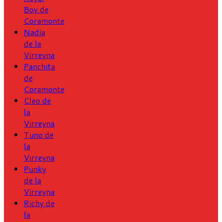
Boy de
Coramonte
Nadia
de la
Virreyna
Panchita
de
Coramonte
Cleo de
la
Virreyna
Tuno de
la
Virreyna
Punky
de la
Virreyna
Richy de
la