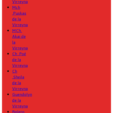
Virreyna
Mch
.Puskas
de la
Virreyna
MCh.
Akai de
la
Virreyna
Ch .Poé
de la
Virreyna
Ch
.Sheila
de la
Virreyna
Guendolyn
de la
Virreyna
Bolero