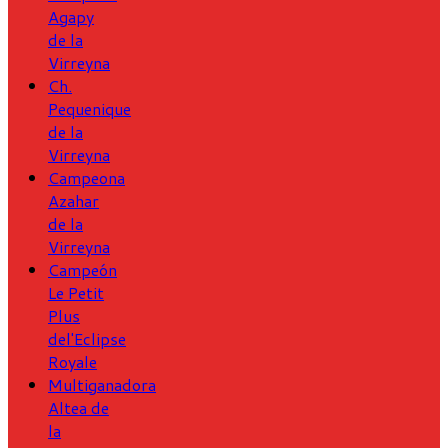
Agapy
de la
Virreyna
Ch.
Pequenique
de la
Virreyna
Campeona
Azahar
de la
Virreyna
Campeón
Le Petit
Plus
del'Eclipse
Royale
Multiganadora
Altea de
la