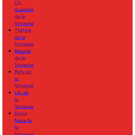
Ch.
Quarelle
de la
Virreyna
Thelma
de la
Virreyna
Begoña
de la
Virreyna
Bety de
la
Virreyna
Uki de
la
Virreyna
Dulce
Nata de
la
Virreyna