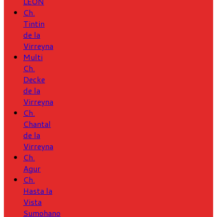
LEÓN
Ch.
Tintin
de la
Virreyna
Multi
Ch.
Decke
de la
Virreyna
Ch.
Chantal
de la
Virreyna
Ch.
Agur
Ch.
Hasta la
Vista
Sumohano