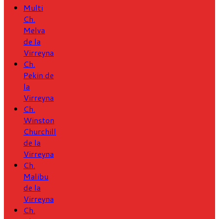
Multi
Ch.
Melva
de la
Virreyna
Ch.
Pekin de
la
Virreyna
Ch.
Winston
Churchill
de la
Virreyna
Ch.
Malibu
de la
Virreyna
Ch.