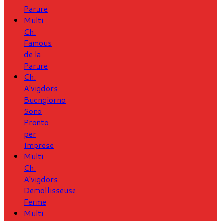
Parure
Multi
Ch.
Famous
de la
Parure
Ch.
A'vigdors
Buongiorno
Sono
Pronto
per
Imprese
Multi
Ch.
A'vigdors
Demollisseuse
Ferme
Multi