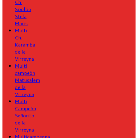
Ch.
Spolbo
Stela
Maris
Multi
Ch.
Karamba
de la
Virreyna
Multi
campeón
Matusalem
de la
Virreyna
Multi
Campeón
Señorito
de la
Virreyna
Multicampeona