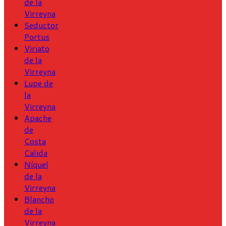
de la
Virreyna
Seductor
Portus
Viriato
de la
Virreyna
Lupe de
la
Virreyna
Apache
de
Costa
Calida
Níquel
de la
Virreyna
Blancho
de la
Virreyna