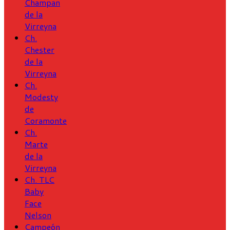
Champan
de la
Virreyna
Ch.
Chester
de la
Virreyna
Ch.
Modesty
de
Coramonte
Ch.
Marte
de la
Virreyna
Ch. TLC
Baby
Face
Nelson
Campeón