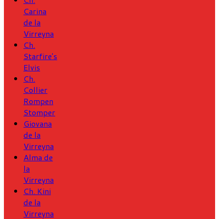
Carina
de la
Virreyna
Ch.
Starfire's
Elvis
Ch.
Collier
Rompen
Stomper
Giovana
de la
Virreyna
Alma de
la
Virreyna
Ch. Kini
de la
Virreyna