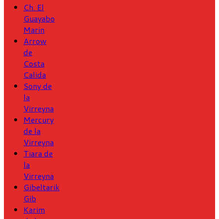
Ch. El
Guayabo
Marin
Arrow
de
Costa
Calida
Sony de
la
Virreyna
Mercury
de la
Virreyna
Tiara de
la
Virreyna
Gibeltarik
Gib
Karim