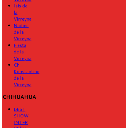
Isis de
la
Virreyna
Nadine
de la
Virreyna
Fiesta
de la
Virreyna
Ch.
Konstantino
de la
Virreyna
CHIHUAHUA
BEST
SHOW
INTER