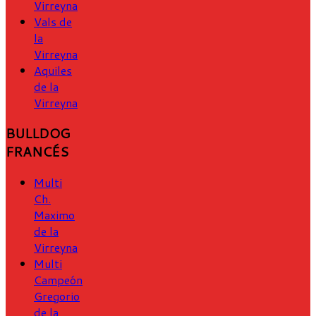
Virreyna
Vals de
la
Virreyna
Aquiles
de la
Virreyna
BULLDOG
FRANCÉS
Multi
Ch.
Maximo
de la
Virreyna
Multi
Campeón
Gregorio
de la