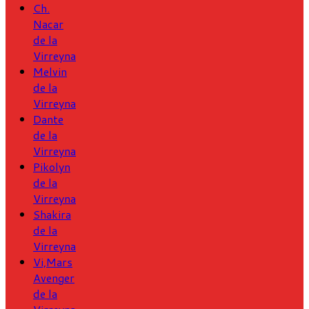
Ch.
Nacar
de la
Virreyna
Melvin
de la
Virreyna
Dante
de la
Virreyna
Pikolyn
de la
Virreyna
Shakira
de la
Virreyna
Vi,Mars
Avenger
de la