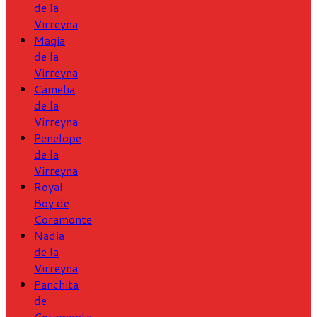
de la
Virreyna
Magia
de la
Virreyna
Camelia
de la
Virreyna
Penelope
de la
Virreyna
Royal
Boy de
Coramonte
Nadia
de la
Virreyna
Panchita
de
Coramonte