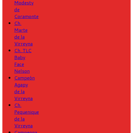
Modesty
de
Coramonte
Ch.
Marte
de la
Virreyna
Ch. TLC
Baby
Face
Nelson
Campeón
Agapy
de la
Virreyna
Ch.
Pequenique
de la
Virreyna
Campeona