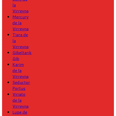
la
Virreyna
Mercury
de la
Virreyna
Tiara de
la
Virreyna
Gibeltarik
Gib
Karim
de la
Virreyna
Seductor
Portus
Viriato
de la
Virreyna
Lupe de