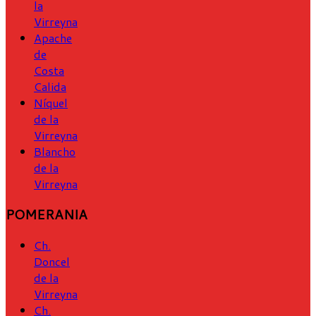
la
Virreyna
Apache
de
Costa
Calida
Níquel
de la
Virreyna
Blancho
de la
Virreyna
POMERANIA
Ch.
Doncel
de la
Virreyna
Ch.