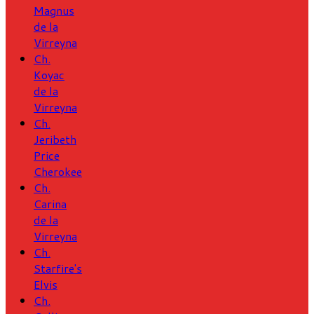
Magnus
de la
Virreyna
Ch.
Koyac
de la
Virreyna
Ch.
Jeribeth
Price
Cherokee
Ch.
Carina
de la
Virreyna
Ch.
Starfire's
Elvis
Ch.