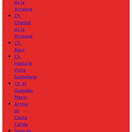
de la
Virreyna
Ch.
Chantal
de la
Virreyna
Ch.
Agur
Ch.
Hasta la
Vista
Sumohano
Ch. El
Guayabo
Marin
Arrow
de
Costa
Calida
Sony de