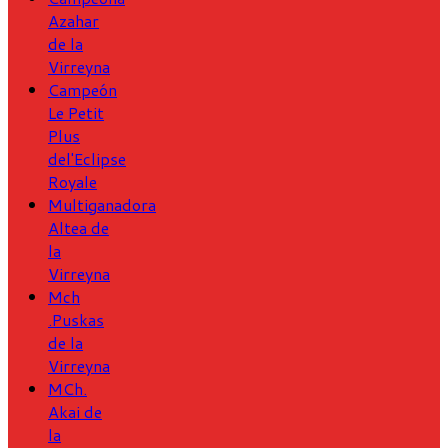
Azahar
de la
Virreyna
Campeón
Le Petit
Plus
del'Eclipse
Royale
Multiganadora
Altea de
la
Virreyna
Mch
.Puskas
de la
Virreyna
MCh.
Akai de
la