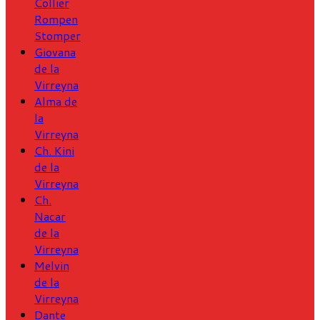
Collier
Rompen
Stomper
Giovana
de la
Virreyna
Alma de
la
Virreyna
Ch. Kini
de la
Virreyna
Ch.
Nacar
de la
Virreyna
Melvin
de la
Virreyna
Dante