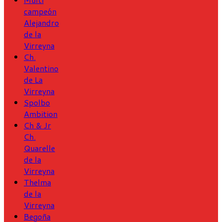
campeón
Alejandro
de la
Virreyna
Ch.
Valentino
de La
Virreyna
Spolbo
Ambition
Ch & Jr
Ch.
Quarelle
de la
Virreyna
Thelma
de la
Virreyna
Begoña