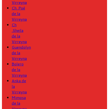
Virreyna
Ch .Poé
de la
Virreyna
Ch
.Sheila
de la
Virreyna
Guendolyn
de la
Virreyna
Bolero
de la
Virreyna
Anka de
la
Virreyna
Mimosa
de la
Virreyna