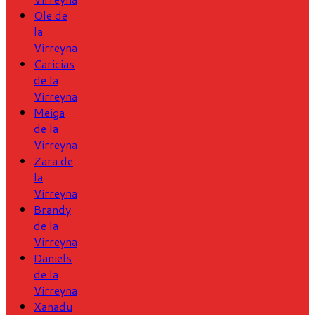
Ole de
la
Virreyna
Caricias
de la
Virreyna
Meiga
de la
Virreyna
Zara de
la
Virreyna
Brandy
de la
Virreyna
Daniels
de la
Virreyna
Xanadu