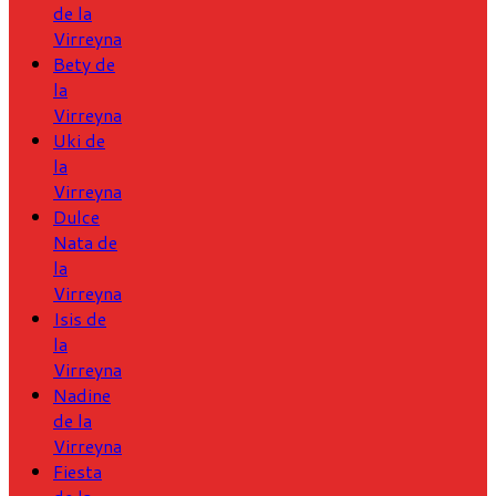
de la
Virreyna
Bety de
la
Virreyna
Uki de
la
Virreyna
Dulce
Nata de
la
Virreyna
Isis de
la
Virreyna
Nadine
de la
Virreyna
Fiesta