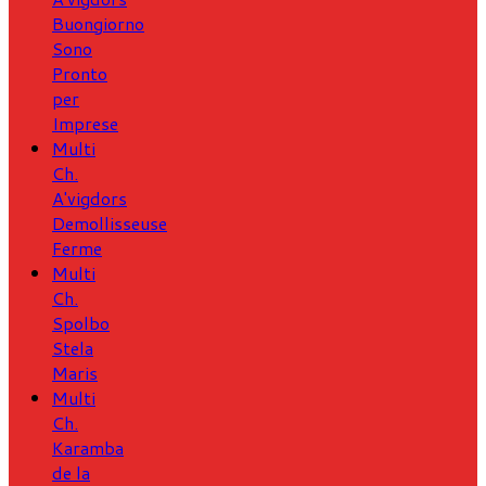
Buongiorno
Sono
Pronto
per
Imprese
Multi
Ch.
A'vigdors
Demollisseuse
Ferme
Multi
Ch.
Spolbo
Stela
Maris
Multi
Ch.
Karamba
de la