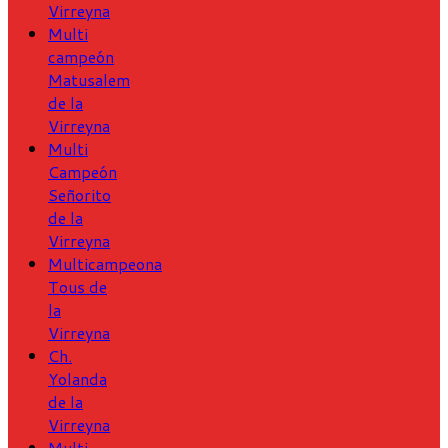
Virreyna
Multi
campeón
Matusalem
de la
Virreyna
Multi
Campeón
Señorito
de la
Virreyna
Multicampeona
Tous de
la
Virreyna
Ch.
Yolanda
de la
Virreyna
Multi