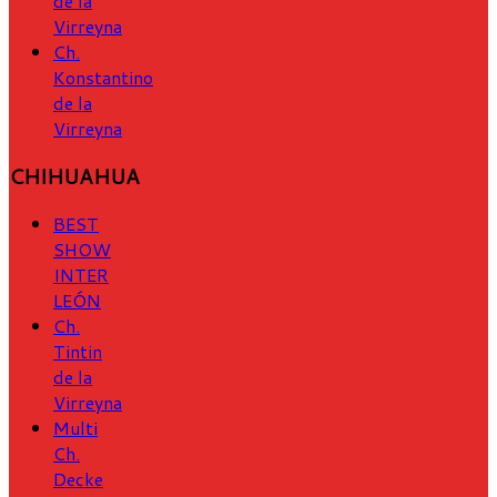
de la
Virreyna
Ch.
Konstantino
de la
Virreyna
CHIHUAHUA
BEST
SHOW
INTER
LEÓN
Ch.
Tintin
de la
Virreyna
Multi
Ch.
Decke