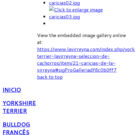
View the embedded image gallery online
at:
https://www.lavirreyna.com/index.php/york
terrier-lavirreyna-seleccion-de-
cachorros/item/21-caricias-de-la-
virreyna#sigProGalleriadf8c0b0ff7
back to top
INICIO
YORKSHIRE
TERRIER
BULLDOG
FRANCÉS